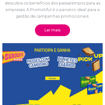
descubra os benefícios dos passatempos para as
empresas. A Promotiful é o parceiro ideal para a
gestão de campanhas promocionais.
Ler mais