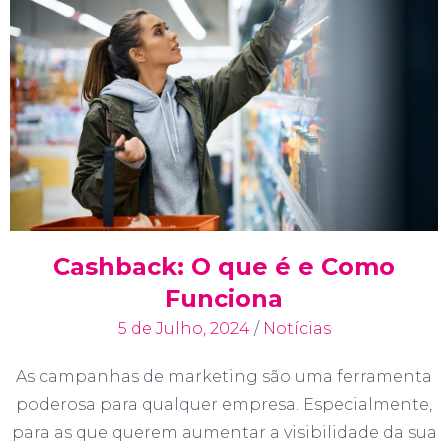
Cashback: O que é e Como
Funciona
5 de Julho, 2024
/
Notícias
As campanhas de marketing são uma ferramenta
poderosa para qualquer empresa. Especialmente,
para as que querem aumentar a visibilidade da sua