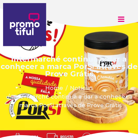
Intermarché continua a dar a
conhecer a marca PorSi através de
Prove Grátis
Home
Notícias
Intermarché continua a dar a conhecer a
marca PorSi através de Prove Grátis