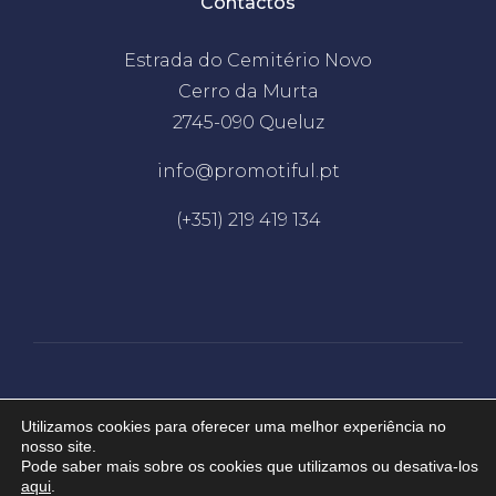
Contactos
Estrada do Cemitério Novo
Cerro da Murta
2745-090 Queluz
info@promotiful.pt
(+351) 219 419 134
Desenvolvido por
EDC
Utilizamos cookies para oferecer uma melhor experiência no
nosso site.
Pode saber mais sobre os cookies que utilizamos ou desativa-los
2026 © Promotiful. Todos os direitos
aqui
.