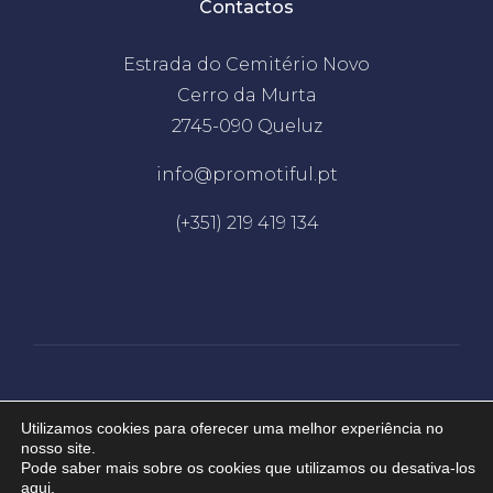
Contactos
Estrada do Cemitério Novo
Cerro da Murta
2745-090 Queluz
info@promotiful.pt
(+351) 219 419 134
Desenvolvido por
EDC
Utilizamos cookies para oferecer uma melhor experiência no
nosso site.
Pode saber mais sobre os cookies que utilizamos ou desativa-los
2026 © Promotiful. Todos os direitos
aqui
.