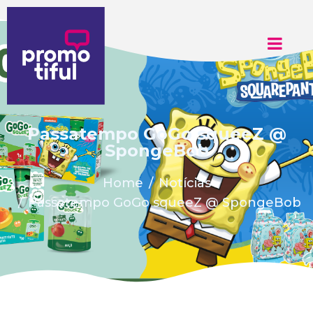
Passatempo GoGo squeeZ @
SpongeBob
Home
Notícias
Passatempo GoGo squeeZ @ SpongeBob