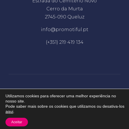
Estrada do Cemitério Novo
Cerro da Murta
2745-090 Queluz
info@promotiful.pt
(+351) 219 419 134
Desenvolvido por
EDC
Utilizamos cookies para oferecer uma melhor experiência no
nosso site.
Pode saber mais sobre os cookies que utilizamos ou desativa-los
2026 © Promotiful. Todos os direitos
aqui
.
reservados.
Aceitar