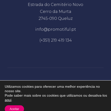
Estrada do Cemitério Novo
Cerro da Murta
2745-090 Queluz
info@promotiful.pt
(+351) 219 419 134
Desenvolvido por
EDC
Utilizamos cookies para oferecer uma melhor experiência no
nosso site.
Pode saber mais sobre os cookies que utilizamos ou desativa-los
2026 © Promotiful. Todos os direitos
aqui
.
reservados.
Aceitar