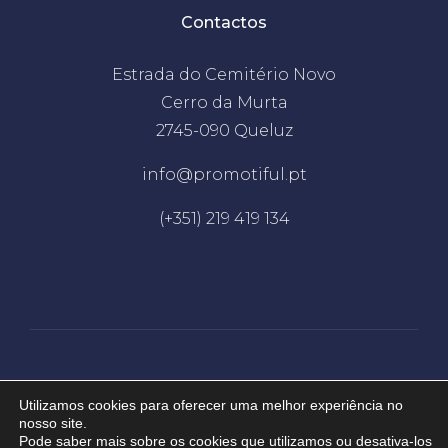
Contactos
Estrada do Cemitério Novo
Cerro da Murta
2745-090 Queluz
info@promotiful.pt
(+351) 219 419 134
Desenvolvido por
EDC
Utilizamos cookies para oferecer uma melhor experiência no
nosso site.
Pode saber mais sobre os cookies que utilizamos ou desativa-los
2026 © Promotiful. Todos os direitos