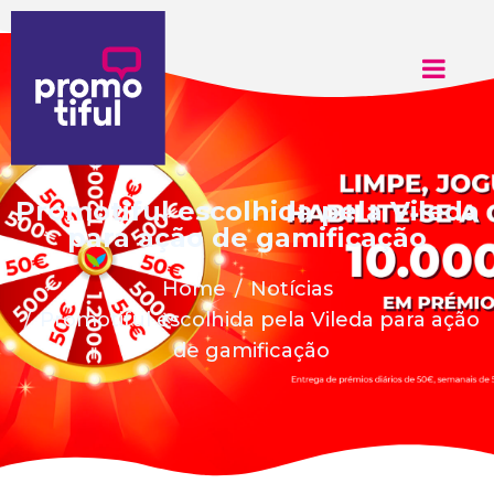
Promotiful escolhida pela Vileda
para ação de gamificação
Home
Notícias
Promotiful escolhida pela Vileda para ação
de gamificação