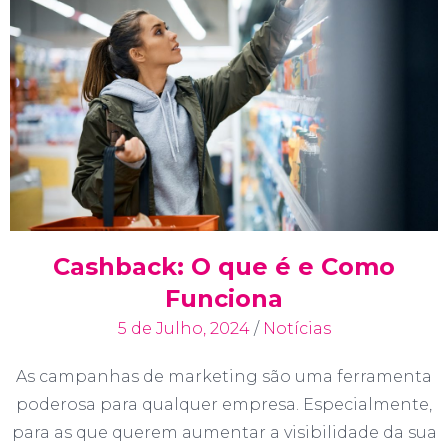
Cashback: O que é e Como
Funciona
5 de Julho, 2024
/
Notícias
As campanhas de marketing são uma ferramenta
poderosa para qualquer empresa. Especialmente,
para as que querem aumentar a visibilidade da sua