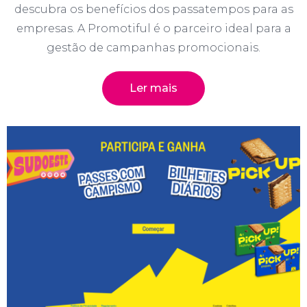
descubra os benefícios dos passatempos para as
empresas. A Promotiful é o parceiro ideal para a
gestão de campanhas promocionais.
Ler mais