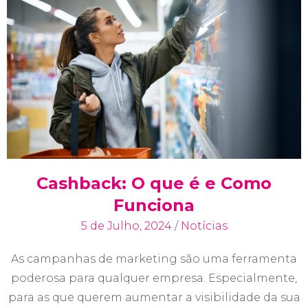
Cashback: O que é e Como
Funciona
5 de Julho, 2024
/
Notícias
As campanhas de marketing são uma ferramenta
poderosa para qualquer empresa. Especialmente,
para as que querem aumentar a visibilidade da sua