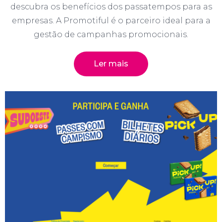
descubra os benefícios dos passatempos para as
empresas. A Promotiful é o parceiro ideal para a
gestão de campanhas promocionais.
Ler mais