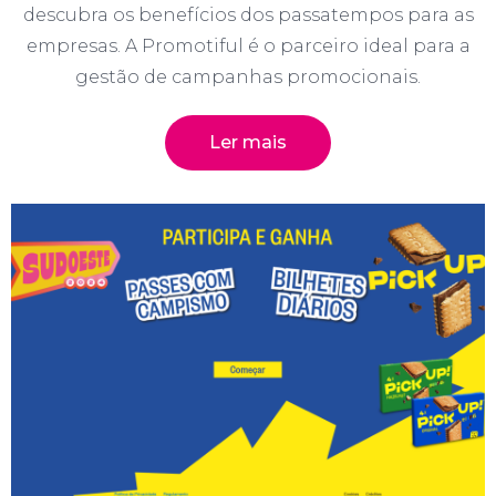
descubra os benefícios dos passatempos para as
empresas. A Promotiful é o parceiro ideal para a
gestão de campanhas promocionais.
Ler mais