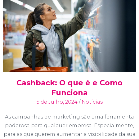
Cashback: O que é e Como
Funciona
5 de Julho, 2024
/
Notícias
As campanhas de marketing são uma ferramenta
poderosa para qualquer empresa. Especialmente,
para as que querem aumentar a visibilidade da sua