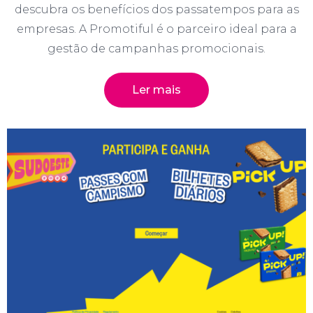
descubra os benefícios dos passatempos para as
empresas. A Promotiful é o parceiro ideal para a
gestão de campanhas promocionais.
Ler mais