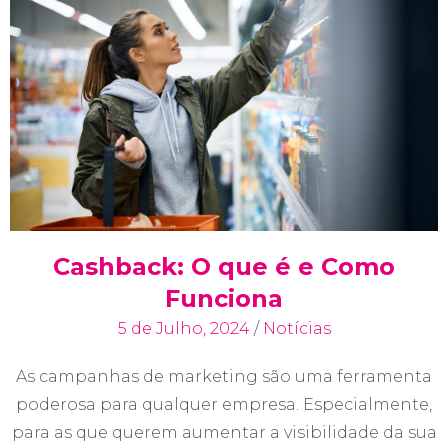
Cashback: O que é e Como
Funciona
5 de Julho, 2024
/
Notícias
As campanhas de marketing são uma ferramenta
poderosa para qualquer empresa. Especialmente,
para as que querem aumentar a visibilidade da sua