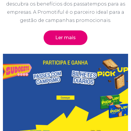
descubra os benefícios dos passatempos para as
empresas. A Promotiful é o parceiro ideal para a
gestão de campanhas promocionais.
Ler mais