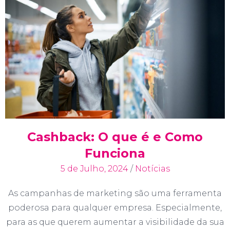
Cashback: O que é e Como
Funciona
5 de Julho, 2024
/
Notícias
As campanhas de marketing são uma ferramenta
poderosa para qualquer empresa. Especialmente,
para as que querem aumentar a visibilidade da sua