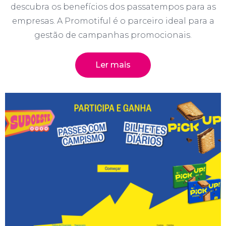
descubra os benefícios dos passatempos para as
empresas. A Promotiful é o parceiro ideal para a
gestão de campanhas promocionais.
Ler mais