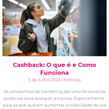
Cashback: O que é e Como
Funciona
5 de Julho, 2024
/
Notícias
As campanhas de marketing são uma ferramenta
poderosa para qualquer empresa. Especialmente,
para as que querem aumentar a visibilidade da sua